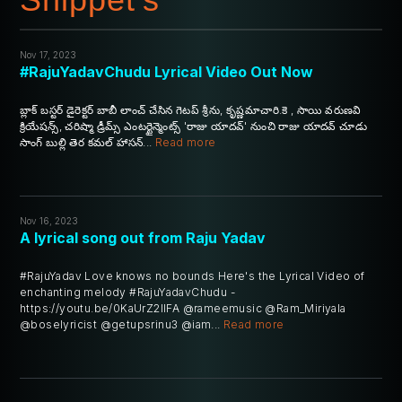
Nov 17, 2023
#RajuYadavChudu Lyrical Video Out Now
బ్లాక్ బస్టర్ డైరెక్టర్ బాబీ లాంచ్ చేసిన గెటప్‌ శ్రీను, కృష్ణమాచారి.కె , సాయి వరుణవి
క్రియేషన్స్, చరిష్మా డ్రీమ్స్ ఎంటర్టైన్మెంట్స్ 'రాజు యాదవ్‌' నుంచి రాజు యాదవ్ చూడు
సాంగ్ బుల్లి తెర కమల్ హాసన్...
Read more
Nov 16, 2023
A lyrical song out from Raju Yadav
#RajuYadav Love knows no bounds Here's the Lyrical Video of
enchanting melody #RajuYadavChudu -
https://youtu.be/0KaUrZ2IIFA @rameemusic @Ram_Miriyala
@boselyricist @getupsrinu3 @iam...
Read more